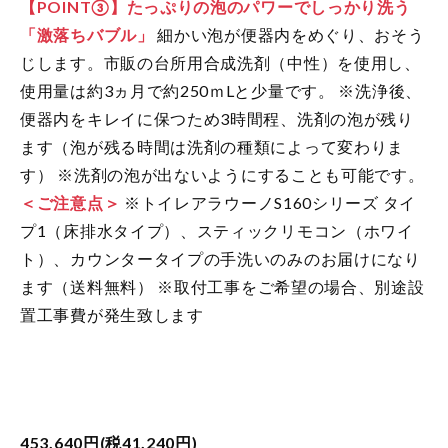
【POINT③】たっぷりの泡のパワーでしっかり洗う
「激落ちバブル」
細かい泡が便器内をめぐり、おそう
じします。市販の台所用合成洗剤（中性）を使用し、
使用量は約3ヵ月で約250ｍLと少量です。
※洗浄後、
便器内をキレイに保つため3時間程、洗剤の泡が残り
ます（泡が残る時間は洗剤の種類によって変わりま
す）
※洗剤の泡が出ないようにすることも可能です。
＜ご注意点＞
※トイレアラウーノS160シリーズ タイ
プ1（床排水タイプ）、スティックリモコン（ホワイ
ト）、カウンタータイプの手洗いのみのお届けになり
ます（送料無料）
※取付工事をご希望の場合、別途設
置工事費が発生致します
453,640円(税41,240円)