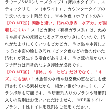
ラウーノS160シリーズ タイプ1（床排水タイプ）、ス
ティックリモコン（ホワイト）、カウンタータイプの
手洗いのセット商品です。※本体色（ホワイトのみ）
【POINT①】陶器と違い、汚れの原因「水アカ」が固
着しにくい！
スゴピカ素材（有機ガラス系）は、ぬめ
りや黒ずみの原因となる水アカがつきにくいので、汚
れがたまりにくくいつもピカピカ。
※水温や水質によ
っては水面の輪じみ汚れ（ピンク色などの色の付いた
汚れ）が発生する場合があります。
※水流の届かない
フチ部分は日常的なふき掃除が必要です。
【POINT②】「割れ」や「ヒビ」だけでなく、「キ
ズ」にも強い！
水族館の水槽や航空機の窓などにも使
用されている素材だから、細かい傷がつきにくく、ブ
ラシ掃除も可能です。
※研磨剤入りのブラシや研磨剤
入りの洗剤はお使いいただけません。
※PP製トイレ
ブラシ、中性トイレ用洗剤をご使用ください。